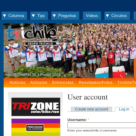
Columna
Tips
Preguntas
Videos
Circuitos
Noticias
Artículos
Entrevistas
Resultados/Fotos
TrichileT
User account
Create new account
Log in
Username:
*
Enter your www.trichile.cl username.