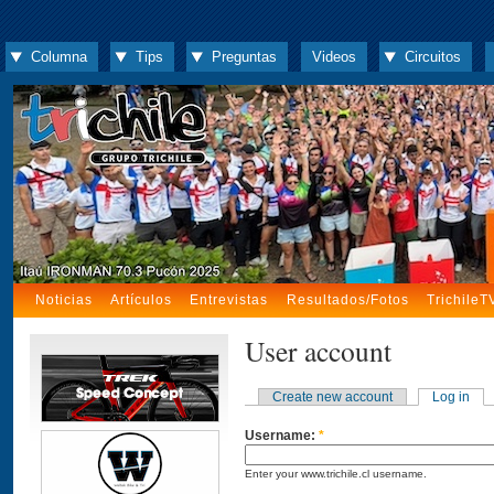
Columna
Tips
Preguntas
Videos
Circuitos
Noticias
Artículos
Entrevistas
Resultados/Fotos
TrichileT
User account
Create new account
Log in
Username:
*
Enter your www.trichile.cl username.