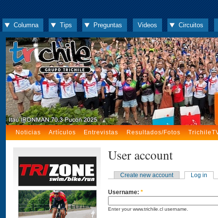
Columna
Tips
Preguntas
Videos
Circuitos
Noticias
Artículos
Entrevistas
Resultados/Fotos
TrichileT
User account
Create new account
Log in
Username:
*
Enter your www.trichile.cl username.