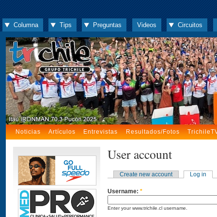
Columna
Tips
Preguntas
Videos
Circuitos
Noticias
Artículos
Entrevistas
Resultados/Fotos
TrichileT
User account
Create new account
Log in
Username:
*
Enter your www.trichile.cl username.