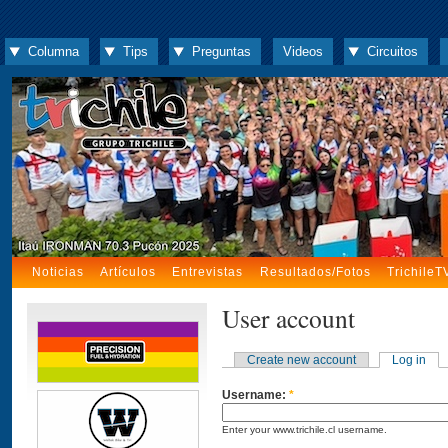
Columna
Tips
Preguntas
Videos
Circuitos
Noticias
Artículos
Entrevistas
Resultados/Fotos
TrichileT
User account
Create new account
Log in
Username:
*
Enter your www.trichile.cl username.