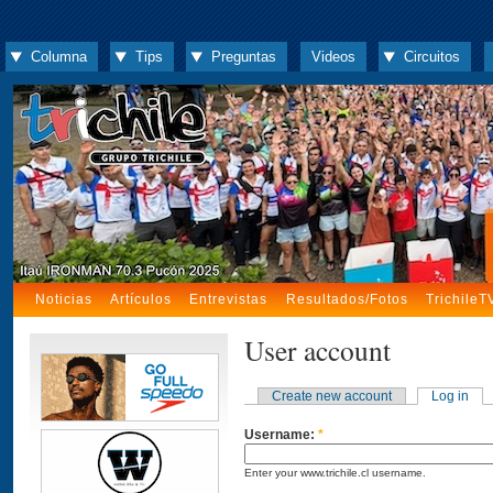
Columna
Tips
Preguntas
Videos
Circuitos
Noticias
Artículos
Entrevistas
Resultados/Fotos
TrichileT
User account
Create new account
Log in
Username:
*
Enter your www.trichile.cl username.