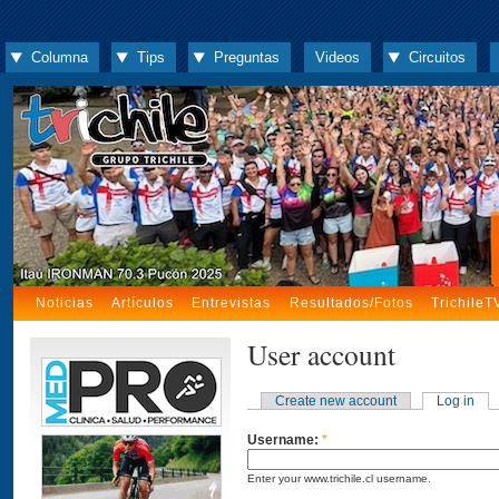
Columna
Tips
Preguntas
Videos
Circuitos
Noticias
Artículos
Entrevistas
Resultados/Fotos
TrichileT
User account
Create new account
Log in
Username:
*
Enter your www.trichile.cl username.