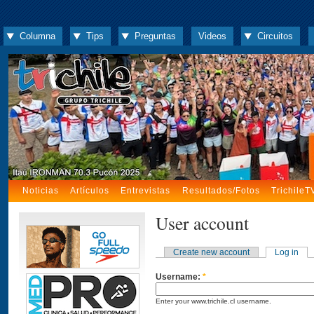
Columna
Tips
Preguntas
Videos
Circuitos
Noticias
Artículos
Entrevistas
Resultados/Fotos
TrichileT
User account
Create new account
Log in
Username:
*
Enter your www.trichile.cl username.