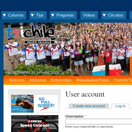
Columna
Tips
Preguntas
Videos
Circuitos
Noticias
Artículos
Entrevistas
Resultados/Fotos
TrichileT
User account
Create new account
Log in
Username:
*
Enter your www.trichile.cl username.