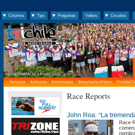
Columna
Tips
Preguntas
Videos
Circuitos
Noticias
Artículos
Entrevistas
Resultados/Fotos
TrichileT
Race Reports
John Roa: “La tremenda
Race R
comenz
nombra