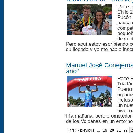
Race R
Chile 2
Pucón 
pausa 
compet
pequeña
de sen
Pero aquí estoy escribiendo 
su llegada y ya me había inscr
Manuel José Conejeros:
año"
Race R
Triatló
Puerto
organi
incluso
un nue
nivel 
fría mañana, pero prometedor d
de los Volcanes en un entorno 
« first
‹ previous
…
19
20
21
22
2