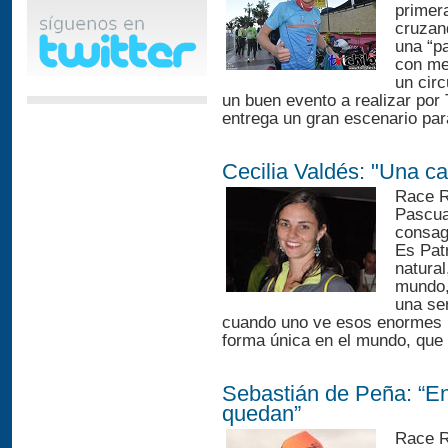
primer
cruzan
una “pa
con me
un circ
un buen evento a realizar por T
entrega un gran escenario para
Cecilia Valdés: "Una c
Race R
Pascua 
consag
Es Pat
natural
mundo, 
una se
cuando uno ve esos enormes b
forma única en el mundo, que l
Sebastián de Peña: “E
quedan”
Race R