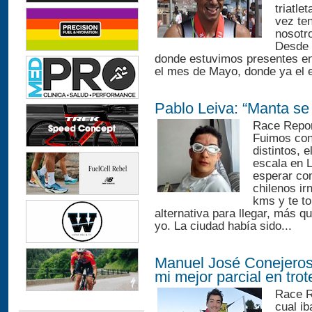
triatle
vez ten
nosotr
Desde 
donde estuvimos presentes en 
el mes de Mayo, donde ya el e
Pablo Leiva: “Manta se
Race Repor
Fuimos con 
distintos,
escala en L
esperar co
chilenos ir
kms y te t
alternativa para llegar, más q
yo. La ciudad había sido...
Manuel José Conejeros:
mi mejor parcial en trot
Race Re
cual ib