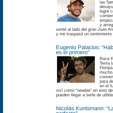
las 5a
desayu
logré 
comien
empeza
y arreg
senté al lado del gran Juan A
y me traspasó un sentimiento
Eugenio Palacios: “Habr
es el primero”
Race R
Tenía l
Florip
mucho.
conven
para de
en el 
viví como “newbie” en esto de 
pueden llegar a serle de utilid
Nicolás Kuntsmann: “La