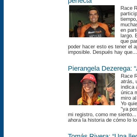
perfecta”
Race R
partici
tiempo,
muchas 
en part
largo. 
que par
poder hacer esto es tener el a
imposible. Después hay que...
Pierangela Dezerega: “
Race R
atrás,
indica 
única 
miro al
Yo qui
"ya po
mi registro, como me siento..
ahora la historia de cómo lo lo
Tomás Rivera: “Una ll