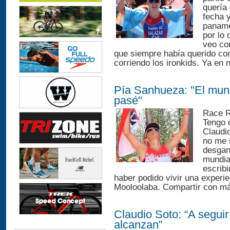
quería
fecha 
paname
por lo 
veo cor
que siempre había querido cor
corriendo los ironkids. Ya en 
Pía Sanhueza: "El mund
pasé"
Race R
Tengo 
Claudio
no me 
desgan
mundia
escribi
haber podido vivir una experi
Mooloolaba. Compartir con má
Claudio Soto: “A segui
alcanzan”