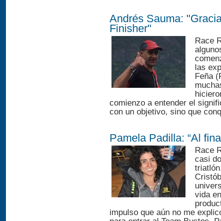
Andrés Sauma: "Gracia
Finisher"
Race R
algunos
comenz
las exp
Feña (
muchas
hiciero
comienzo a entender el signifi
con un objetivo, sino que conq
Pamela Padilla: “Al fin
Race R
casi do
triatló
Cristó
univer
vida en
produc
impulso que aún no me explico