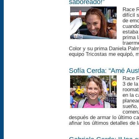
saboreado!”
Race R
difícil
de emo
cuando 
estaba
prima 
traerme
Color y su prima Daniela Pal
equipo Tricostas me equipó, 
Sofía Cerda: “Amé Aust
Race R
3 de l
roomat
en la 
planea
sueño,
comenz
después de armar lo último c
afinar los últimos detalles de 