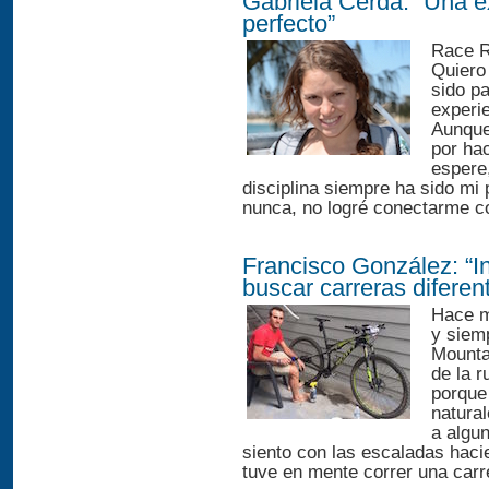
Gabriela Cerda: “Una ex
perfecto”
Race R
Quiero 
sido p
experie
Aunque 
por ha
espere
disciplina siempre ha sido mi 
nunca, no logré conectarme con
Francisco González: “Inv
buscar carreras diferen
Hace m
y siemp
Mounta
de la r
porque 
natura
a algu
siento con las escaladas haci
tuve en mente correr una carre