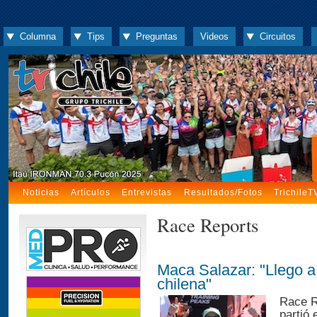
Columna
Tips
Preguntas
Videos
Circuitos
Noticias
Artículos
Entrevistas
Resultados/Fotos
TrichileT
Race Reports
Maca Salazar: "Llego a
chilena"
Race R
partió 