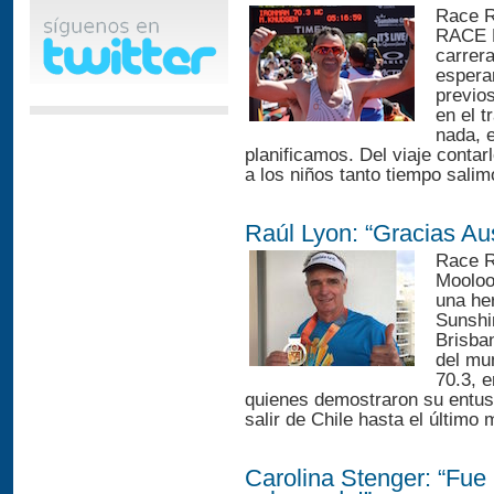
Race R
RACE R
carrer
espera
previos
en el 
nada, e
planificamos. Del viaje conta
a los niños tanto tiempo salim
Raúl Lyon: “Gracias Aus
Race R
Mooloo
una her
Sunshi
Brisba
del mun
70.3, e
quienes demostraron su entu
salir de Chile hasta el último 
Carolina Stenger: “Fue