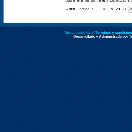
para entrar al Team Bustos. Pa
« first
‹ previous
…
18
19
20
21
2
Venta publicidad
|
Términos y condicione
Desarrollado y Administrado por Tr