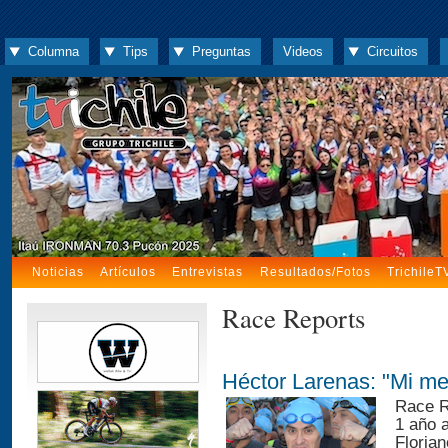
Columna
Tips
Preguntas
Videos
Circuitos
Noticias
Artículos
Entrevistas
Resultados/Fotos
TrichileT
Race Reports
Héctor Larenas: "Mi me
Race R
1 año 
Floria