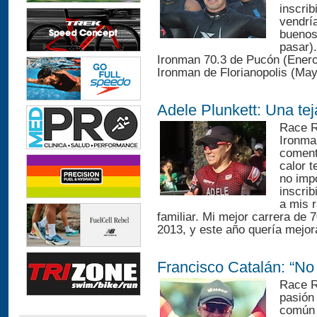
inscrib
vendrí
buenos
pasar)
Ironman 70.3 de Pucón (Enero
Ironman de Florianopolis (May
Adele Plunkett: Una te
Race R
Ironma
comenta
calor 
no imp
inscrib
a mis r
familiar. Mi mejor carrera de 
2013, y este año quería mejor
Francisco Catalán: “No 
Race R
pasión 
común 