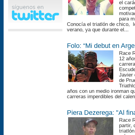
el cará
compet
motivac
para mí
Conocía el triatlón de chico, 
verano, ya que durante el...
Folo: “Mi debut en Arge
Race R
12 años
carrera
Escude
Javier 
de Pru
Triath
años con un medio ironman qu
carreras imperdibles del calen
Piera Dezerega: "Al fin
Race R
partir,
triatló