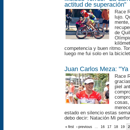
actitud de superación”
Race R
lujo. 
mente, 
recuper
de Quil
Olímpic
kilóme
competencia y buen ritmo. Tom
luego me fui solo en la bicicle
Juan Carlos Meza: "Ya
Race R
gracias
piel an
compro
compro
cosas,
merece
estado en silencio estas sema
debo decir: Natación Mi perfo
« first
‹ previous
…
16
17
18
19
2