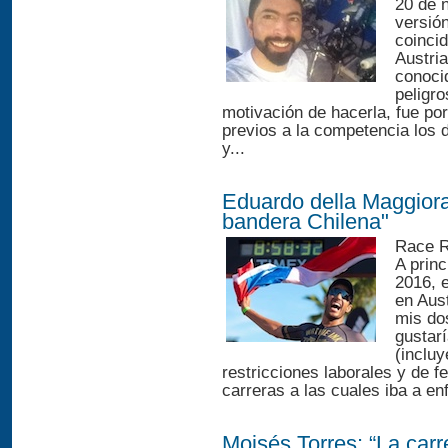
20 de 
versión
coinci
Austri
conoci
peligro
motivación de hacerla, fue por
previos a la competencia los 
y...
Eduardo della Maggiora
bandera Chilena"
Race R
A princ
2016, 
en Aus
mis do
gustarí
(inclu
restricciones laborales y de f
carreras a las cuales iba a en
Moisés Torres: “La carre