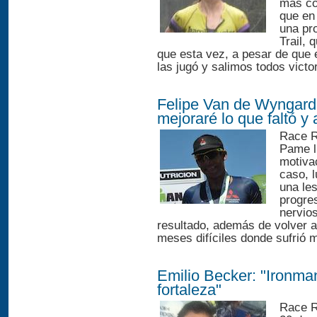
más co
que en 
una pr
Trail, 
que esta vez, a pesar de que 
las jugó y salimos todos victor
Felipe Van de Wyngard:
mejoraré lo que faltó y
Race R
Pame l
motiva
caso, 
una le
progre
nervio
resultado, además de volver 
meses difíciles donde sufrió m
Emilio Becker: "Ironma
fortaleza"
Race R