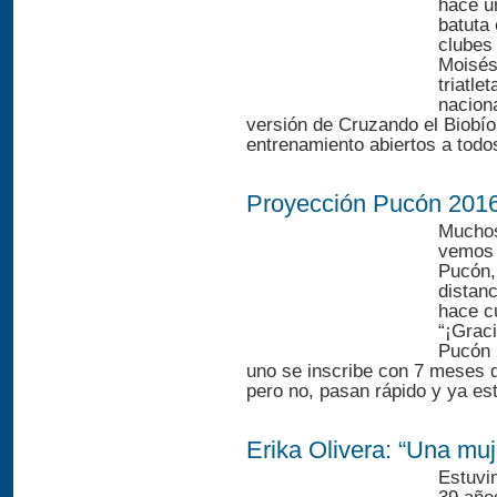
hace u
batuta
clubes 
Moisés
triatle
naciona
versión de Cruzando el Biobío 
entrenamiento abiertos a todos
Proyección Pucón 201
Muchos
vemos 
Pucón,
distan
hace c
“¡Grac
Pucón 
uno se inscribe con 7 meses d
pero no, pasan rápido y ya es
Erika Olivera: “Una muj
Estuvi