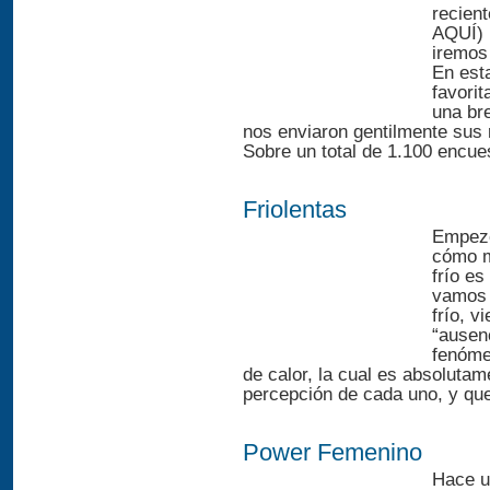
recien
AQUÍ) 
iremos
En est
favorit
una bre
nos enviaron gentilmente sus
Sobre un total de 1.100 encue
Friolentas
Empezó
cómo m
frío es
vamos a
frío, v
“ausenc
fenóme
de calor, la cual es absolutam
percepción de cada uno, y que
Power Femenino
Hace un