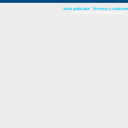
Venta publicidad
|
Términos y condicione
Desarrollado y Administrado por Tr