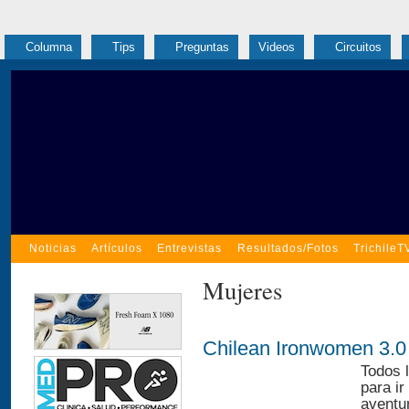
Columna
Tips
Preguntas
Videos
Circuitos
Noticias
Artículos
Entrevistas
Resultados/Fotos
TrichileT
Mujeres
Chilean Ironwomen 3.0
Todos l
para i
aventu