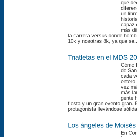
que de
diferen
un lib
histori
capaz 
más dif
la carrera versus donde homb
10k y nosotras 8k, ya que se..
Triatletas en el MDS 2
Cómo Pu
de Sant
cada v
entero
vez má
más la
gente h
fiesta y un gran evento gran. 
protagonista llevándose sólida
Los ángeles de Moisés
En Conc