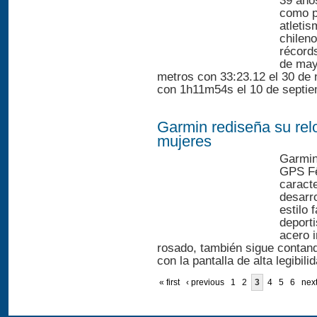
39 año
como p
atletis
chilen
récord
de may
metros con 33:23.12 el 30 de
con 1h11m54s el 10 de septie
Garmin rediseña su relo
mujeres
Garmin
GPS Fē
caracte
desarro
estilo 
deport
acero 
rosado, también sigue conta
con la pantalla de alta legibili
« first
‹ previous
1
2
3
4
5
6
next