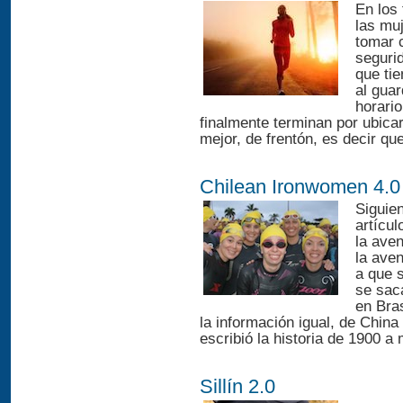
En los
las mu
tomar 
seguri
que ti
al gua
horari
finalmente terminan por ubica
mejor, de frentón, es decir qu
Chilean Ironwomen 4.0
Siguien
artícu
la ave
la ave
a que s
se sac
en Bra
la información igual, de China
escribió la historia de 1900 a
Sillín 2.0