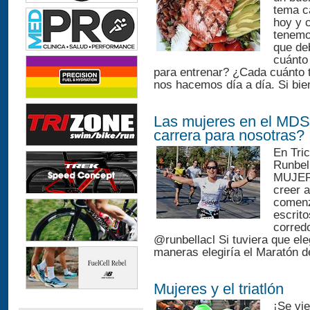
tema c
hoy y 
tenemo
que de
cuánto
para entrenar? ¿Cada cuánto 
nos hacemos día a día. Si bien
Las mujeres en el MDS
carrera para nosotras?
En Tri
Runbel
MUJERE
creer a
comenz
escrit
corred
@runbellacl Si tuviera que ele
maneras elegiría el Maratón d
Mujeres y el triatlón
¡Se vi