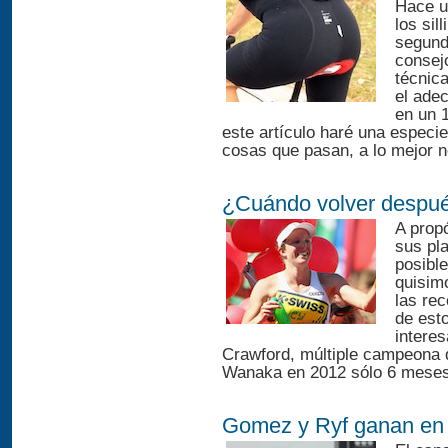
Hace u
los sil
segund
consejo
técnic
el ade
en un 
este artículo haré una especie
cosas que pasan, a lo mejor no
¿Cuándo volver despué
A prop
sus pl
posibl
quisim
las re
de est
intere
Crawford, múltiple campeona 
Wanaka en 2012 sólo 6 meses d
Gomez y Ryf ganan en