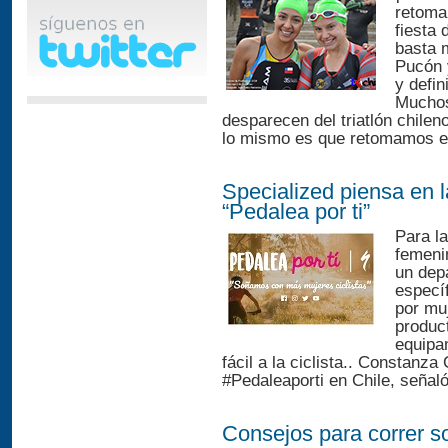
retoma
fiesta 
basta 
Pucón 
y defin
Muchos
desparecen del triatlón chilen
lo mismo es que retomamos es
Specialized piensa en 
“Pedalea por ti”
Para la
femeni
un dep
específ
por muj
produc
equipa
fácil a la ciclista.. Constanza
#Pedaleaporti en Chile, señaló
Consejos para correr s