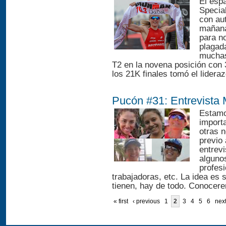
El esp
Special
con aut
mañana
para n
plagad
muchas
T2 en la novena posición con 3
los 21K finales tomó el lidera
Pucón #31: Entrevista 
Estamo
import
otras 
previo
entrev
algunos
profes
trabajadoras, etc. La idea es
tienen, hay de todo. Conocer
« first
‹ previous
1
2
3
4
5
6
next