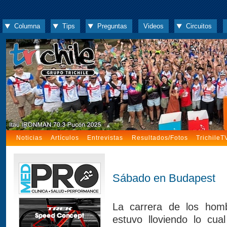
Columna
Tips
Preguntas
Videos
Circuitos
Noticias
Artículos
Entrevistas
Resultados/Fotos
TrichileT
Sábado en Budapest
La carrera de los hom
estuvo lloviendo lo cua