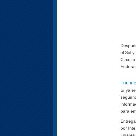
Después 
el Sol y
Circuit
Federaci
Trichil
Si ya e
seguir
informa
para en
Entrega
por Int
lugares 