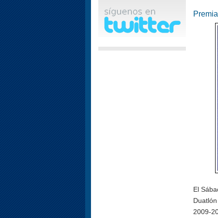
Premiac
El Sába
Duatlón
2009-2