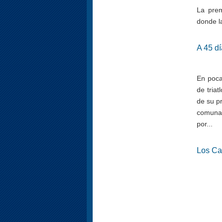
La prem
donde la
A 45 dí
En poca
de tria
de su p
comuna 
por...
Los Ca