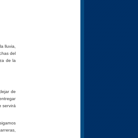
a lluvia,
echas del
za de la
dejar de
ntregar
 servirá
 sigamos
arreras,