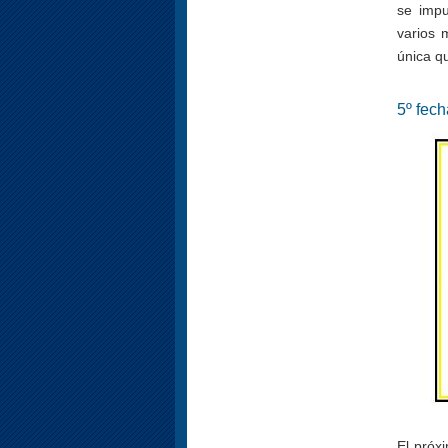
se impu
varios 
única qu
5º fech
El próx