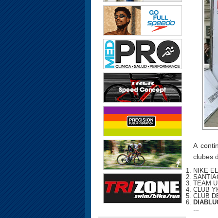
A conti
clubes d
NIKE EL
SANTIA
TEAM UN
CLUB YK
CLUB DE
DIABLUC
...