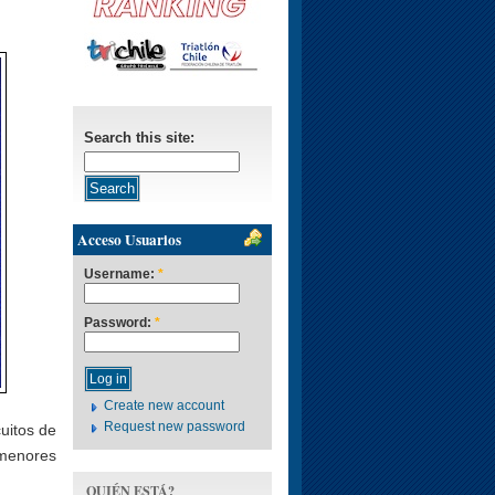
Search this site:
Acceso Usuarios
Username:
*
Password:
*
Create new account
Request new password
uitos de
 menores
QUIÉN ESTÁ?