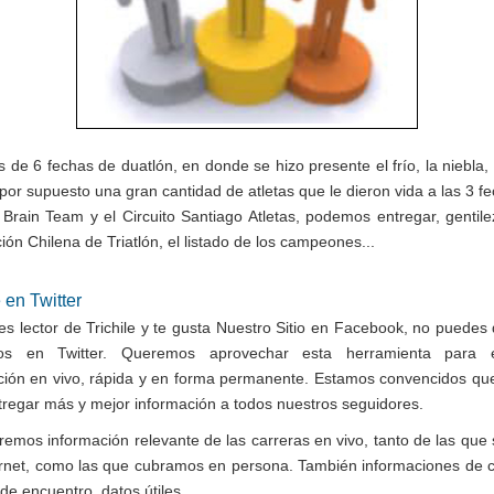
de 6 fechas de duatlón, en donde se hizo presente el frío, la niebla, l
 por supuesto una gran cantidad de atletas que le dieron vida a las 3 f
o Brain Team y el Circuito Santiago Atletas, podemos entregar, gentile
ón Chilena de Triatlón, el listado de los campeones...
e en Twitter
res lector de Trichile y te gusta Nuestro Sitio en Facebook, no puedes 
nos en Twitter. Queremos aprovechar esta herramienta para e
ción en vivo, rápida y en forma permanente. Estamos convencidos que
tregar más y mejor información a todos nuestros seguidores.
remos información relevante de las carreras en vivo, tanto de las que
ernet, como las que cubramos en persona. También informaciones de c
de encuentro, datos útiles,...