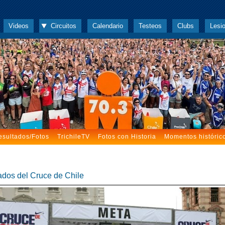
Videos
Circuitos
Calendario
Testeos
Clubs
Lesi
esultados/Fotos
TrichileTV
Fotos con Historia
Momentos históric
ados del Cruce de Chile