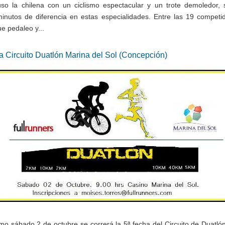
so la chilena con un ciclismo espectacular y un trote demoledor,
minutos de diferencia en estas especialidades. Entre las 19 competid
e pedaleo y...
a Circuito Duatlón Marina del Sol (Concepción)
imo sábado 2 de octubre se correrá la 5ª fecha del Circuito de Duatló