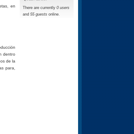
etas, en
There are currently
0 users
and
55 guests
online.
oducción
n dentro
os de la
as para,