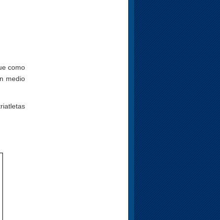
que como
un medio
iatletas