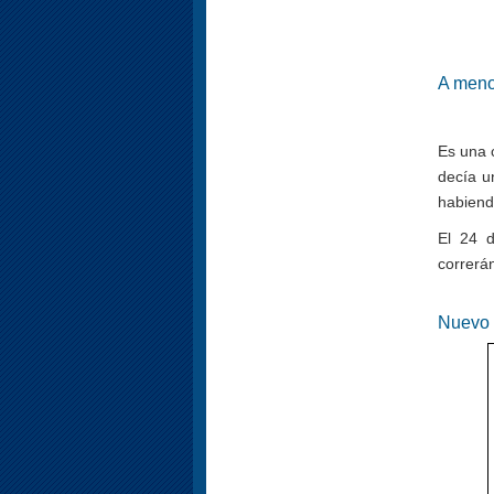
A meno
Es una 
decía u
habiend
El 24 d
correrán
Nuevo 