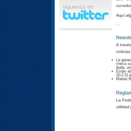
corredor
Aquí alg
...
Newsle
A travé
noticias
La ganad
checa sa
duda, un
Están ab
10-2.5) a
Matias B
Reglam
La Fede
utilidad