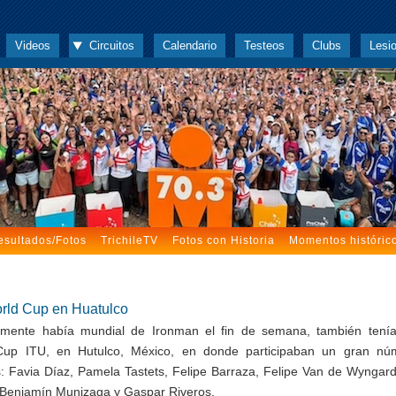
Videos
Circuitos
Calendario
Testeos
Clubs
Lesi
esultados/Fotos
TrichileTV
Fotos con Historia
Momentos históric
rld Cup en Huatulco
amente había mundial de Ironman el fin de semana, también tení
Cup ITU, en Hutulco, México, en donde participaban un gran nú
s: Favia Díaz, Pamela Tastets, Felipe Barraza, Felipe Van de Wyngard
 Benjamín Munizaga y Gaspar Riveros.