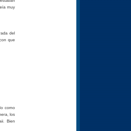
 estaban
veía muy
rada del
 con que
ido como
era, los
i. Bien