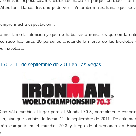
tas con sus espectaculares bicicletas hacia el parque cerrado... ahí
, Al Sultan, Llanos, los que pude ver... Vi también a Safrana, que se 
empre mucha espectación...
e me llamó la atención y que no había visto nunca es que en la ent
cerrado hay unas 20 personas anotando la marca de las bicicletas
 triatletas,...
l 70.3: 11 de septiembre de 2011 en Las Vegas
no sólo cambio el lugar para el Mundial 70.3, normalmente conoc
ter, sino que también la fecha: 11 de septiembre de 2011. De esta man
drán competir en el mundial 70.3 y luego de 4 semanas en Hawai
o.