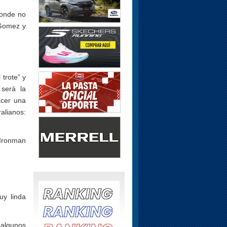
donde no
 Gomez y
trote” y
será la
acer una
alianos:
 Ironman
uy linda
algunos