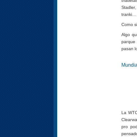
triatle
Stadler
tranki...
Como si
Algo qu
parque 
pasan los
Mundia
La WTC 
Clearwa
pro po
pensad