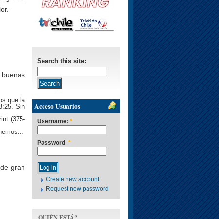
or.
Search this site:
o buenas
os que la
Acceso Usuarios
8:25. Sin
int (375-
Username:
*
 hemos...
Password:
*
 de gran
Create new account
Request new password
QUIÉN ESTÁ?