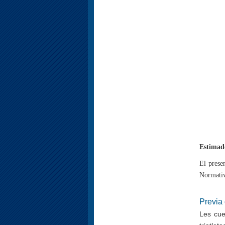
Estimado
El prese
Normativ
Previa
Les cue