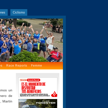
ones
Ciclismo
os
Race Reports
Femme
amos un
mero de
, Martín