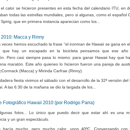
y el calor se hicieron presentes en esta fecha del calendario ITU, en 
paban todas las estrellas mundiales, pero si algunas, como el español
 Spirig, que en primera instancia aparecían como los...
 2010: Macca y Rinny
 veces hemos escuchado la frase “el ironman de Hawaii se gana en el 
e que hay un escapado en la bicicleta pensamos que ese año 
ón. Pero casi siempre pasa lo mismo: para ganar Hawaii hay que h
na maratón. Este año quienes lo hicieron fueron una pareja de austr
cCormack (Macca) y Mirinda Carfrae (Rinny).
dadera fiesta vivimos el sábado con el desarrollo de la 32ª versión del
. A las 6:30 de la mañana se dio la largada de los...
e Fotográfico Hawaii 2010 (por Rodrigo Parra)
lgunas fotos... Lo único que puedo decir que estar ahí es una m
ncia y un gran espectáculo.
a hacía mucho, pero mucho calor, unos 40ºC. Conversando con 