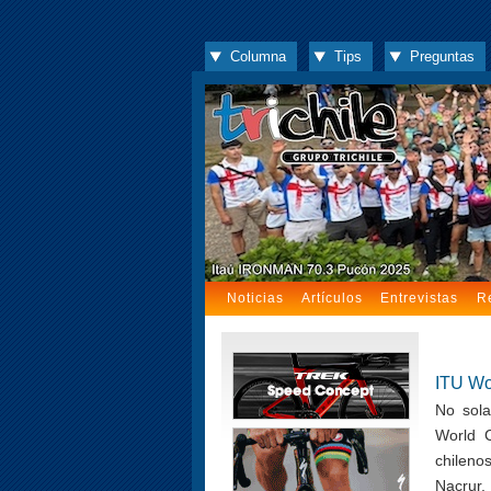
Columna
Tips
Preguntas
Noticias
Artículos
Entrevistas
R
ITU Wo
No sol
World 
chileno
Nacrur,