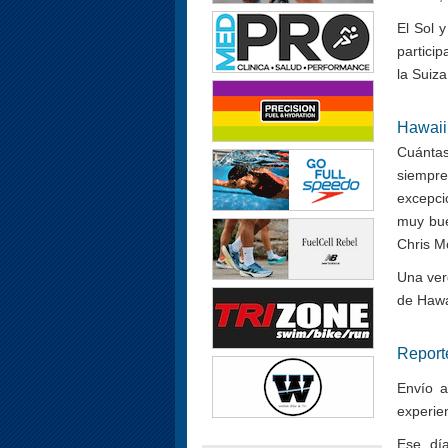
El Sol 
partici
la Suiza
Hawaii
Cuántas
siempr
excepci
muy bue
Chris M
Una ver
de Hawai
Report
Envío a
experie
Ese dí