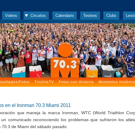
Videos
Circuitos
Calendario
Testeos
Clubs
Lesi
esultados/Fotos
TrichileTV
Fotos con Historia
Momentos históric
s en el Ironman 70.3 Miami 2011
oración que maneja la marca Ironman, WTC (World Triathlon Corp
 un comunicado reconociendo los problemas que sufrieron los atlet
 70.3 de Miami del sábado pasado.