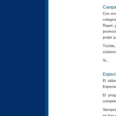
Campa
Con mot
colegio
Rapel, 
promoci
poder pa
Trichil
ciclism
Si...
Especi
El sába
Especia
El pro
compete
Siempre
no hay 