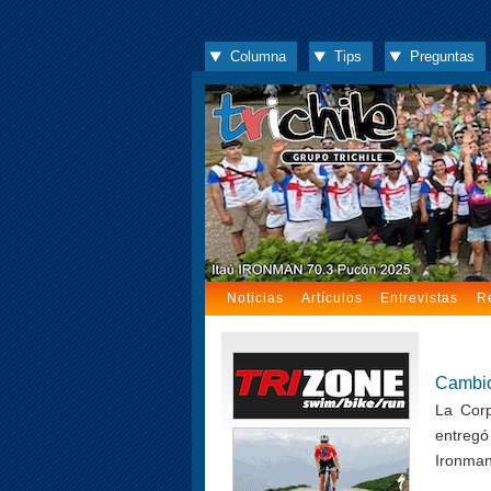
Columna
Tips
Preguntas
Noticias
Artículos
Entrevistas
R
Cambio
La Corp
entregó
Ironman