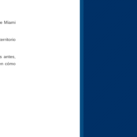
de Miami
rritorio
s antes,
 en cómo