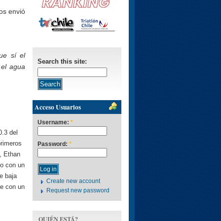
os envió
ue sí el
Search this site:
 el agua
Acceso Usuarios
Username:
*
.3 del
primeros
Password:
*
, Ethan
to con un
e baja
Create new account
ue con un
Request new password
QUIÉN ESTÁ?