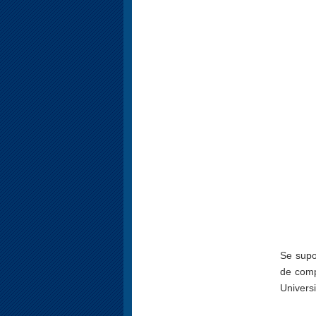
Se supo
de comp
Univers