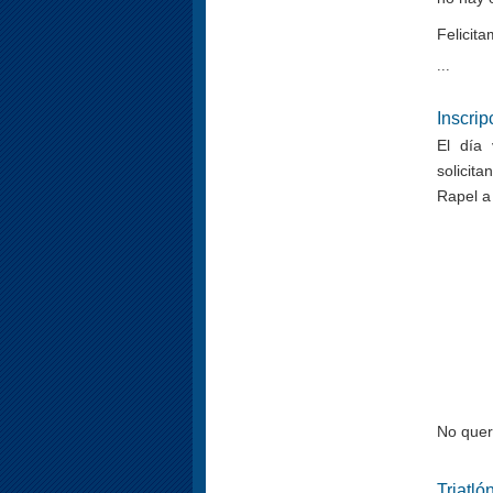
Felicit
...
Inscrip
El día
solicit
Rapel 
No quer
Triatló