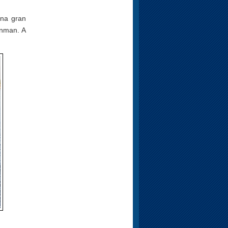
una gran
onman. A