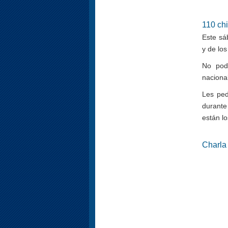
110 ch
Este sá
y de lo
No pode
nacional
Les ped
durante
están lo
Charla