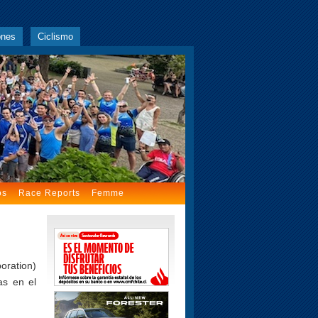
ones
Ciclismo
os
Race Reports
Femme
oration)
as en el