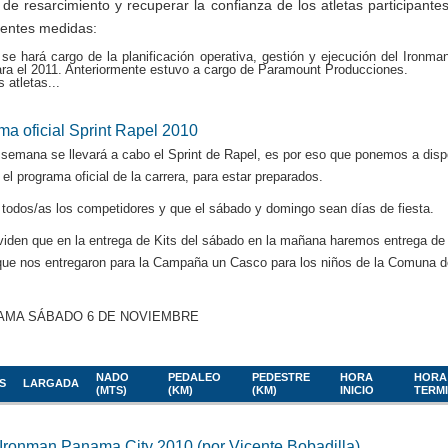
de resarcimiento y recuperar la confianza de los atletas participante
uientes medidas:
e hará cargo de la planificación operativa, gestión y ejecución del Ironma
ra el 2011. Anteriormente estuvo a cargo de Paramount Producciones.
 atletas...
ma oficial Sprint Rapel 2010
e semana se llevará a cabo el Sprint de Rapel, es por eso que ponemos a disp
el programa oficial de la carrera, para estar preparados.
 todos/as los competidores y que el sábado y domingo sean días de fiesta.
viden que en la entrega de Kits del sábado en la mañana haremos entrega de 
ue nos entregaron para la Campaña un Casco para los niños de la Comuna d
MA SÁBADO 6 DE NOVIEMBRE
NADO
PEDALEO
PEDESTRE
HORA
HORA
S
LARGADA
(MTS)
(KM)
(KM)
INICIO
TERM
 Ironman Panama City 2010 (por Vicente Bobadilla)