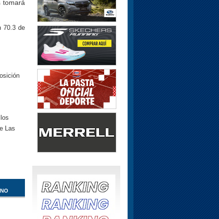
s tomará
n 70.3 de
osición
los
e Las
INO