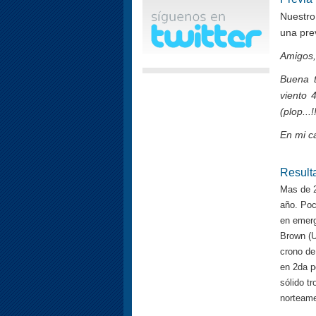
Nuestro
una prev
Amigos,
Buena t
viento 
(plop...
En mi ca
Result
Mas de 2
año. Poc
en emerg
Brown (U
crono de
en 2da po
sólido t
norteame