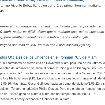
 amigo Vicente Bobadilla, quien correrá su primer Ironman mañana, n
ia....
emperatura, aunque la mañana muy helada pero soportable, lo q
40 km/h, nadar es difícil, dicen que si mañana esta así se suspende
!!!), pero weatherchannel dice que habrá menos viento, ojalá...
tegoria son más de 400, en total son 2.858 inscritos y yo soy...
ados Oficiales de los Chilenos en el Ironman 70.3 de Miami
.500 corredores se dieron cita en Downtown Miami para uno de los últimos 70
o antes del amanecer, se hacia el primer y único giro en Biscayne Bay. Los 
er con más de 1 minuto de ventaja fueron el francés Sudrie Sylvain en 28:07
SA) y Phillip Graves (UK). En el ciclismo, el francés logró mantener el lidera
 2:09:36. Más atrás, Oscar Galíndez hacia un tremendo ciclismo(2:08:22) y s
sición. Tercero, el británico Phillip Graves. Pero era el día del frances, ya q
rote de 1:19:46 gana de punta a punta con un tiempo total de 4:00:41. El
ricano Paul Amey desbanca a Galíndez de la plata...