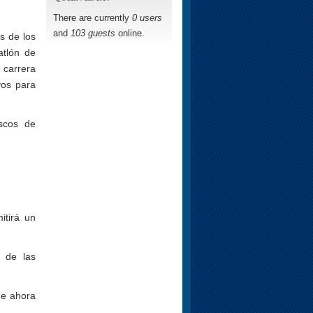
There are currently
0 users
and
103 guests
online.
s de los
atlón de
 carrera
vos para
ascos de
itirá un
 de las
ue ahora