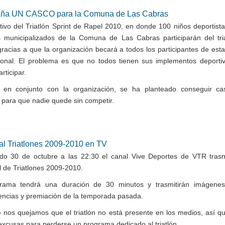
ña UN CASCO para la Comuna de Las Cabras
ivo del Triatlón Sprint de Rapel 2010, en donde 100 niños deportista
s municipalizados de la Comuna de Las Cabras participarán del tri
gracias a que la organización becará a todos los participantes de esta
onal. El problema es que no todos tienen sus implementos deporti
rticipar.
e, en conjunto con la organización, se ha planteado conseguir c
o para que nadie quede sin competir.
al Triatlones 2009-2010 en TV
do 30 de octubre a las 22:30 el canal Vive Deportes de VTR trasm
l de Triatlones 2009-2010.
grama tendrá una duración de 30 minutos y trasmitirán imágenes
ncias y premiación de la temporada pasada.
 nos quejamos que el triatlón no está presente en los medios, así q
excusas para perderse un programa dedicado al triatlón.