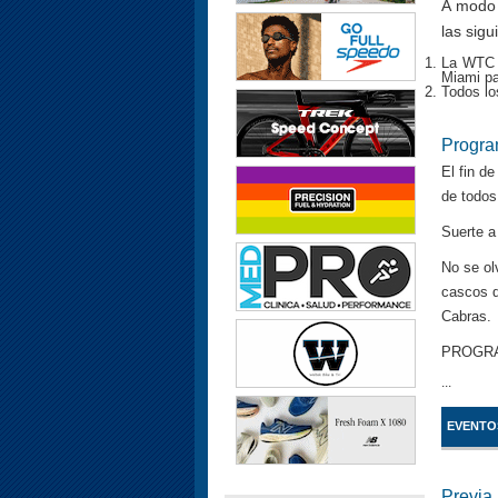
A modo 
las sig
La WTC s
Miami pa
Todos los
Progra
El fin d
de todos 
Suerte a
No se ol
cascos q
Cabras.
PROGRA
...
EVENTO
Previa