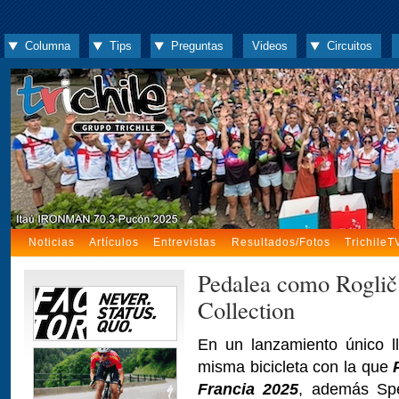
Columna
Tips
Preguntas
Videos
Circuitos
Noticias
Artículos
Entrevistas
Resultados/Fotos
TrichileT
Pedalea como Roglič
Collection
En un lanzamiento único l
misma bicicleta con la que
Francia 2025
, además Spe