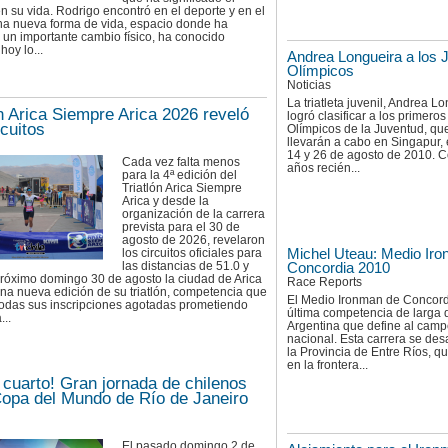
n su vida. Rodrigo encontró en el deporte y en el
una nueva forma de vida, espacio donde ha
 un importante cambio físico, ha conocido
hoy lo...
Andrea Longueira a los 
Olímpicos
Noticias
La triatleta juvenil, Andrea L
ón Arica Siempre Arica 2026 reveló
logró clasificar a los primero
rcuitos
Olímpicos de la Juventud, qu
llevarán a cabo en Singapur, 
14 y 26 de agosto de 2010. 
Cada vez falta menos
años recién...
para la 4ª edición del
Triatlón Arica Siempre
Arica y desde la
organización de la carrera
prevista para el 30 de
agosto de 2026, revelaron
Michel Uteau: Medio Ir
los circuitos oficiales para
las distancias de 51.0 y
Concordia 2010
próximo domingo 30 de agosto la ciudad de Arica
Race Reports
una nueva edición de su triatlón, competencia que
El Medio Ironman de Concord
todas sus inscripciones agotadas prometiendo
última competencia de larga 
...
Argentina que define al cam
nacional. Esta carrera se des
la Provincia de Entre Ríos, 
en la frontera...
 cuarto! Gran jornada de chilenos
Copa del Mundo de Río de Janeiro
El pasado domingo 2 de