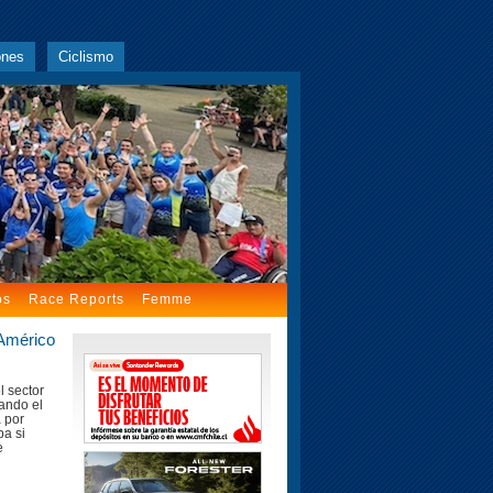
ones
Ciclismo
os
Race Reports
Femme
 Américo
l sector
iando el
a por
ba si
e