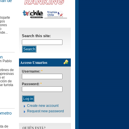
nman de
lojarte
igos
jores
o
de...
Search this site:
ón
an Pablo
Acceso Usuarios
etines de
Username:
*
presivas
 el
nción de
Password:
*
e turista
Create new account
Request new password
ómetro
sta de
QUIÉN ESTÁ?