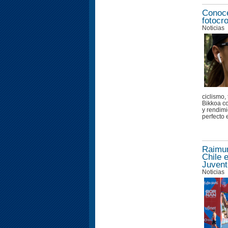
Conoce
fotocr
Noticias
ciclismo,
Bikkoa c
y rendimi
perfecto e
Raimun
Chile 
Juvent
Noticias