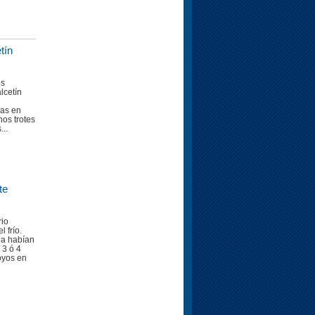
tín
es
lcetín
las en
nos trotes
...
te
rio
 frío.
da habían
 3 ó 4
oyos en