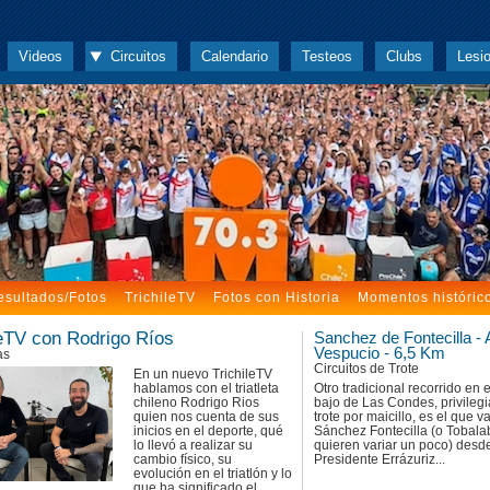
Videos
Circuitos
Calendario
Testeos
Clubs
Lesi
esultados/Fotos
TrichileTV
Fotos con Historia
Momentos históric
leTV con Rodrigo Ríos
Sanchez de Fontecilla -
Vespucio - 6,5 Km
as
Circuitos de Trote
En un nuevo TrichileTV
hablamos con el triatleta
Otro tradicional recorrido en e
chileno Rodrigo Rios
bajo de Las Condes, privileg
quien nos cuenta de sus
trote por maicillo, es el que v
inicios en el deporte, qué
Sánchez Fontecilla (o Tobala
lo llevó a realizar su
quieren variar un poco) desd
cambio físico, su
Presidente Errázuriz...
evolución en el triatlón y lo
que ha significado el