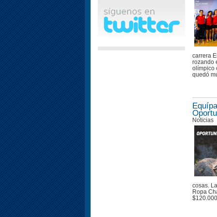
carrera E
rozando e
olímpico 
quedó muy
Equípa
Oportu
Noticias
cosas. La
Ropa Cha
$120.00