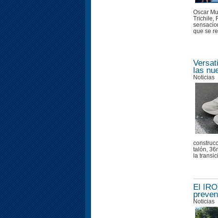
Oscar Mu
Trichile
sensacion
que se re
Versat
las nu
Noticias
construc
talón, 3
la transi
El IRO
preven
Noticias