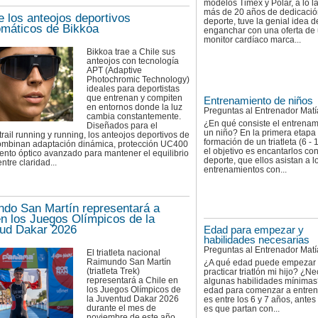
modelos Timex y Polar, a lo l
más de 20 años de dedicació
 los anteojos deportivos
deporte, tuve la genial idea d
omáticos de Bikkoa
enganchar con una oferta de
monitor cardíaco marca...
Bikkoa trae a Chile sus
anteojos con tecnología
APT (Adaptive
Photochromic Technology)
ideales para deportistas
que entrenan y compiten
Entrenamiento de niños
en entornos donde la luz
Preguntas al Entrenador Matí
cambia constantemente.
¿En qué consiste el entrenam
Diseñados para el
un niño? En la primera etapa 
 trail running y running, los anteojos deportivos de
formación de un triatleta (6 - 
ombinan adaptación dinámica, protección UC400
el objetivo es encantarlos con
ento óptico avanzado para mantener el equilibrio
deporte, que ellos asistan a l
ntre claridad...
entrenamientos con...
do San Martín representará a
en los Juegos Olímpicos de la
ud Dakar 2026
Edad para empezar y
habilidades necesarias
Preguntas al Entrenador Matí
El triatleta nacional
Raimundo San Martín
¿A qué edad puede empezar
(triatleta Trek)
practicar triatlón mi hijo? ¿Ne
representará a Chile en
algunas habilidades mínimas
los Juegos Olímpicos de
edad para comenzar a entrena
la Juventud Dakar 2026
es entre los 6 y 7 años, antes 
durante el mes de
es que partan con...
noviembre de este año.