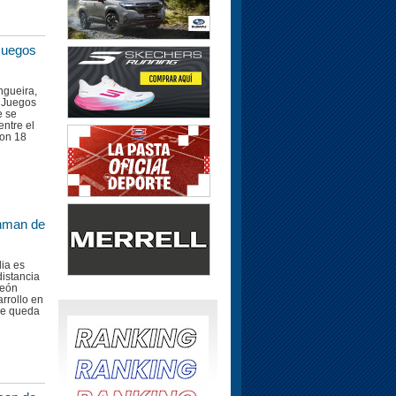
Juegos
ongueira,
s Juegos
e se
entre el
Con 18
onman de
ia es
distancia
peón
arrollo en
que queda