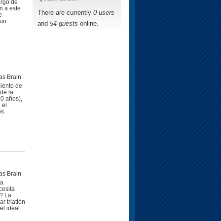
argo de
n a este
There are currently
0 users
e
 un
and
54 guests
online.
as Brain
iento de
de la
10 años),
 el
os
as Brain
 a
cesita
? La
r triatlón
el ideal