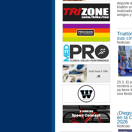
deporte e
triatlón 
realizado
amigos y 
Triatl
sus ci
Noticias
25.5. El 
recibirá 
ya tiene 
una fiesta
¡Diego
en la 
2026
Noticias