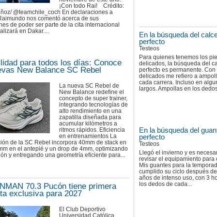
¡Con todo Rai! Crédito:
ñoz/ @teamchile_coch En declaraciones a
, Raimundo nos comentó acerca de sus
es de poder ser parte de la cita internacional
alizará en Dakar....
En la búsqueda del calce
perfecto
Testeos
Para quienes tenemos los pi
ilidad para todos los días: Conoce
delicados, la búsqueda del ca
evas New Balance SC Rebel
perfecto es permanente. Con
delicados me refiero a ampol
cada carrera. Incluso en algu
La nueva SC Rebel de
largos. Ampollas en los dedos
New Balance redefine el
concepto de super trainer,
integrando tecnologías de
alto rendimiento en una
zapatilla diseñada para
acumular kilómetros a
En la búsqueda del guan
ritmos rápidos. Eficiencia
en entrenamientos La
perfecto
ción de la SC Rebel incorpora 40mm de stack en
Testeos
6mm en el antepié y un drop de 4mm, optimizando
Llegó el invierno y es necesa
ción y entregando una geometría eficiente para...
revisar el equipamiento para el
Mis guantes para la tempora
cumplido su ciclo después de
años de intenso uso, con 3 h
los dedos de cada...
NMAN 70.3 Pucón tiene primera
ta exclusiva para 2027
El Club Deportivo
Universidad Católica