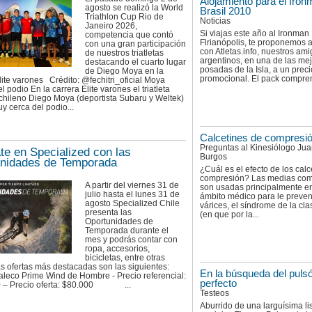
Alojamiento para el Iro
agosto se realizó la World
Brasil 2010
Triathlon Cup Rio de
Noticias
Janeiro 2026,
Si viajas este año al Ironman
competencia que contó
Flrianópolis, te proponemos a
con una gran participación
con Atletas.info, nuestros am
de nuestros triatletas
argentinos, en una de las me
destacando el cuarto lugar
posadas de la Isla, a un preci
de Diego Moya en la
promocional. El pack compren
lite varones Crédito: @fechitri_oficial Moya
l podio En la carrera Elite varones el triatleta
chileno Diego Moya (deportista Subaru y Weltek)
 cerca del podio...
Calcetines de compresi
Preguntas al Kinesiólogo Ju
te en Specialized con las
Burgos
nidades de Temporada
¿Cuál es el efecto de los calc
compresión? Las medias com
A partir del viernes 31 de
son usadas principalmente en
julio hasta el lunes 31 de
ámbito médico para le preve
agosto Specialized Chile
várices, el síndrome de la clas
presenta las
(en que por la...
Oportunidades de
Temporada durante el
mes y podrás contar con
ropa, accesorios,
bicicletas, entre otras
s ofertas más destacadas son las siguientes:
En la búsqueda del puls
leco Prime Wind de Hombre - Precio referencial:
perfecto
0 – Precio oferta: $80.000 ...
Testeos
Aburrido de una larguísima li