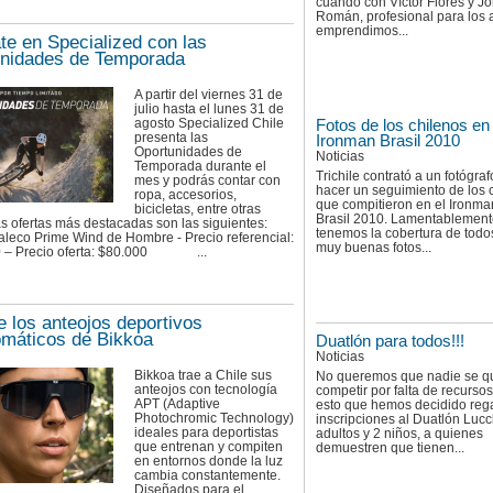
cuando con Víctor Flores y J
Román, profesional para los 
emprendimos...
te en Specialized con las
nidades de Temporada
A partir del viernes 31 de
julio hasta el lunes 31 de
agosto Specialized Chile
Fotos de los chilenos en 
presenta las
Ironman Brasil 2010
Oportunidades de
Noticias
Temporada durante el
Trichile contrató a un fotógra
mes y podrás contar con
hacer un seguimiento de los 
ropa, accesorios,
que compitieron en el Ironma
bicicletas, entre otras
Brasil 2010. Lamentablement
s ofertas más destacadas son las siguientes:
tenemos la cobertura de todos
leco Prime Wind de Hombre - Precio referencial:
muy buenas fotos...
0 – Precio oferta: $80.000 ...
 los anteojos deportivos
omáticos de Bikkoa
Duatlón para todos!!!
Noticias
Bikkoa trae a Chile sus
No queremos que nadie se q
anteojos con tecnología
competir por falta de recursos
APT (Adaptive
esto que hemos decidido rega
Photochromic Technology)
inscripciones al Duatlón Lucch
ideales para deportistas
adultos y 2 niños, a quienes
que entrenan y compiten
demuestren que tienen...
en entornos donde la luz
cambia constantemente.
Diseñados para el