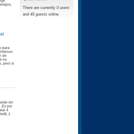
orge
amigos,
There are currently
0 users
and
45 guests
online.
el
fo para
chilenos
n de
e no
, pero si
uede sin
. Es por
lar 4
etti, 2