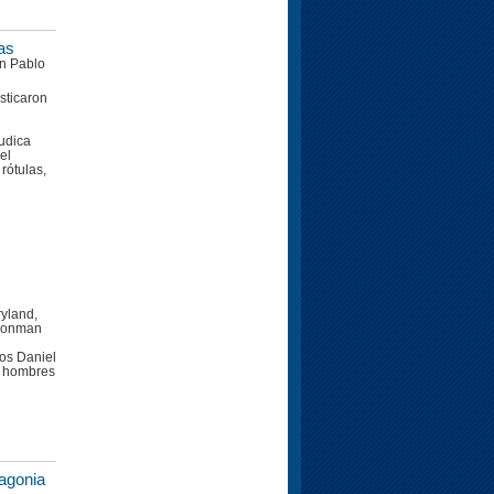
as
an Pablo
ticaron
judica
el
rótulas,
yland,
ironman
os Daniel
n hombres
agonia