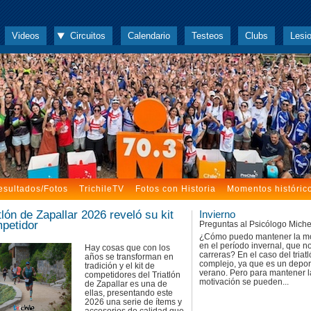
Videos
Circuitos
Calendario
Testeos
Clubs
Lesi
esultados/Fotos
TrichileTV
Fotos con Historia
Momentos históric
tlón de Zapallar 2026 reveló su kit
Invierno
petidor
Preguntas al Psicólogo Miche
¿Cómo puedo mantener la mo
en el período invernal, que n
Hay cosas que con los
carreras? En el caso del triat
años se transforman en
complejo, ya que es un depor
tradición y el kit de
verano. Pero para mantener l
competidores del Triatlón
motivación se pueden...
de Zapallar es una de
ellas, presentando este
2026 una serie de ítems y