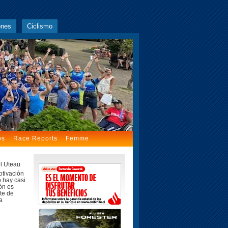
ones
Ciclismo
os
Race Reports
Femme
l Uteau
tivación
o hay casi
lón es
te de
a