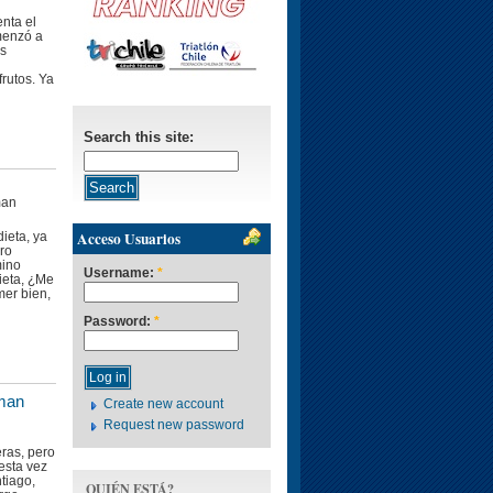
enta el
menzó a
os
rutos. Ya
Search this site:
man
Acceso Usuarios
ieta, ya
ro
mino
Username:
*
ieta, ¿Me
mer bien,
Password:
*
nman
Create new account
Request new password
eras, pero
 esta vez
tiago,
QUIÉN ESTÁ?