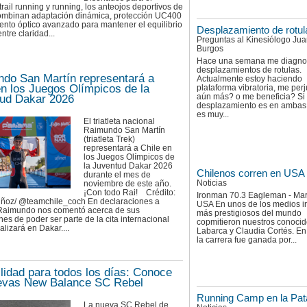
 trail running y running, los anteojos deportivos de
ombinan adaptación dinámica, protección UC400
ento óptico avanzado para mantener el equilibrio
Desplazamiento de rotul
ntre claridad...
Preguntas al Kinesiólogo Ju
Burgos
Hace una semana me diagnos
desplazamientos de rotulas.
do San Martín representará a
Actualmente estoy haciendo
en los Juegos Olímpicos de la
plataforma vibratoria, me per
aún más? o me beneficia? Si 
ud Dakar 2026
desplazamiento es en ambas 
es muy...
El triatleta nacional
Raimundo San Martín
(triatleta Trek)
representará a Chile en
los Juegos Olímpicos de
la Juventud Dakar 2026
Chilenos corren en USA
durante el mes de
Noticias
noviembre de este año.
¡Con todo Rai! Crédito:
Ironman 70.3 Eagleman - Mar
ñoz/ @teamchile_coch En declaraciones a
USA En unos de los medios 
, Raimundo nos comentó acerca de sus
más prestigiosos del mundo
es de poder ser parte de la cita internacional
copmitieron nuestros conocid
alizará en Dakar....
Labarca y Claudia Cortés. E
la carrera fue ganada por...
ilidad para todos los días: Conoce
evas New Balance SC Rebel
Running Camp en la Pat
La nueva SC Rebel de