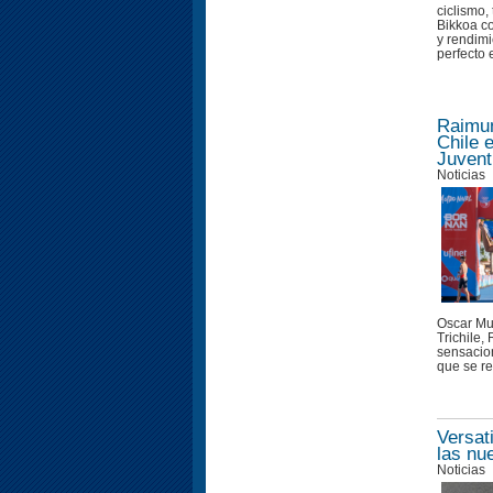
ciclismo,
Bikkoa c
y rendimi
perfecto e
Raimun
Chile 
Juvent
Noticias
Oscar Mu
Trichile
sensacion
que se re
Versat
las nu
Noticias