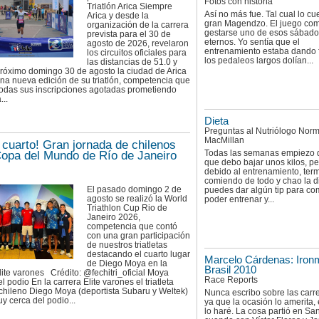
Fotos con historia
Triatlón Arica Siempre
Así no más fue. Tal cual lo cu
Arica y desde la
gran Magendzo. El juego co
organización de la carrera
gestarse uno de esos sábad
prevista para el 30 de
eternos. Yo sentía que el
agosto de 2026, revelaron
entrenamiento estaba dando f
los circuitos oficiales para
los pedaleos largos dolían...
las distancias de 51.0 y
próximo domingo 30 de agosto la ciudad de Arica
una nueva edición de su triatlón, competencia que
todas sus inscripciones agotadas prometiendo
...
Dieta
Preguntas al Nutriólogo Nor
MacMillan
 cuarto! Gran jornada de chilenos
Todas las semanas empiezo d
Copa del Mundo de Río de Janeiro
que debo bajar unos kilos, pe
debido al entrenamiento, ter
comiendo de todo y chao la d
El pasado domingo 2 de
puedes dar algún tip para co
agosto se realizó la World
poder entrenar y...
Triathlon Cup Rio de
Janeiro 2026,
competencia que contó
con una gran participación
de nuestros triatletas
destacando el cuarto lugar
Marcelo Cárdenas: Iro
de Diego Moya en la
Brasil 2010
lite varones Crédito: @fechitri_oficial Moya
Race Reports
l podio En la carrera Elite varones el triatleta
chileno Diego Moya (deportista Subaru y Weltek)
Nunca escribo sobre las carr
 cerca del podio...
ya que la ocasión lo amerita,
lo haré. La cosa partió en San