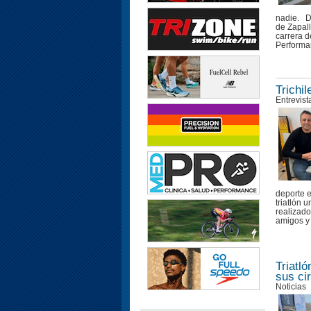
nadie. D
de Zapall
carrera d
Performan
Trichi
Entrevist
deporte e
triatlón 
realizado
amigos y 
Triatl
sus ci
Noticias