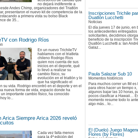
accesorios de calidad que
no dejará indiferente a
esde Andes Chimp, organizadores del Triatlón
ar, presentaron el nuevo kit de competencia de la
Inscripciones Trichile par
estacando a primera vista su bolso Black
Duatlón Lucchetti
ce de 35...
Noticias
El día jueves 17 de junio, en
los antecedentes entregados 
solicitantes, decidimos otorga
leTV con Rodrigo Ríos
beneficio de la inscripción Tri
Duatlón Lucchetti a: Ian Andr
as
Galaz...
En un nuevo TrichileTV
hablamos con el triatleta
chileno Rodrigo Rios
quien nos cuenta de sus
inicios en el deporte, qué
lo llevó a realizar su
Paula Salazar Sub 10
cambio físico, su
evolución en el triatlón y lo
Momentos históricos
que ha significado el
Para muchos correr un IM es 
n su vida. Rodrigo encontró en el deporte y en el
para otros hacer un tiempo x,
una nueva forma de vida, espacio donde ha
algunos bajar las 10 horas, p
 un importante cambio físico, ha conocido
pocos clasificar a Hawaii.... E
hoy lo...
momento resume todo lo anter
algo más... lo...
ón Arica Siempre Arica 2026 reveló
rcuitos
El (Duelo) Juego Magen
Cada vez falta menos
Flores (by Flores)
para la 4ª edición del