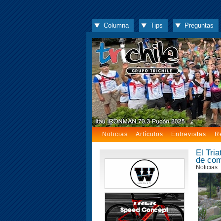
Columna
Tips
Preguntas
Noticias
Artículos
Entrevistas
R
El Tria
de com
Noticias