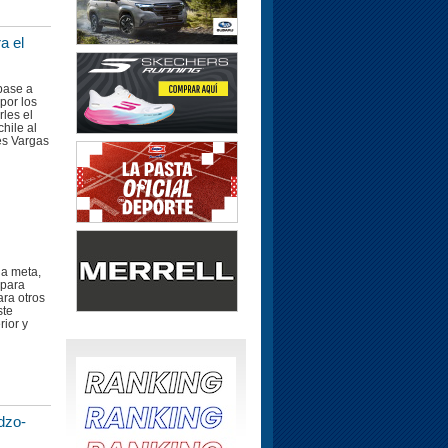
a el
 base a
por los
rles el
chile al
és Vargas
la meta,
 para
ara otros
ste
ior y
dzo-