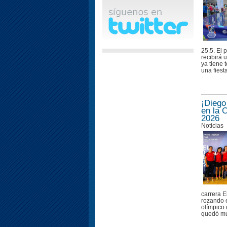
25.5. El 
recibirá 
ya tiene 
una fiesta
¡Diego
en la 
2026
Noticias
carrera E
rozando e
olímpico 
quedó muy