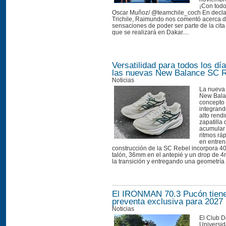
¡Con todo
Oscar Muñoz/ @teamchile_coch En decla
Trichile, Raimundo nos comentó acerca 
sensaciones de poder ser parte de la cita
que se realizará en Dakar....
Versatilidad para todos los d
las nuevas New Balance SC 
Noticias
La nueva
New Balan
concepto 
integrand
alto rend
zapatilla
acumular 
ritmos ráp
en entre
construcción de la SC Rebel incorpora 4
talón, 36mm en el antepié y un drop de 
la transición y entregando una geometría e
El IRONMAN 70.3 Pucón tiene
preventa exclusiva para 2027
Noticias
El Club D
Universid