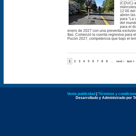
(CDUC) a
miércoles 
12:00 del
abren las
para “La 
del mund
para el d
enero de 2027 con una preventa exclusiva
Itaú. Comenzó la cuenta regresiva para
Pucón 2027, competencia que bajo el lema
1
2
3
4
5
6
7
8
9
…
next ›
last »
Venta publicidad
|
Términos y condicione
Desarrollado y Administrado por Tr