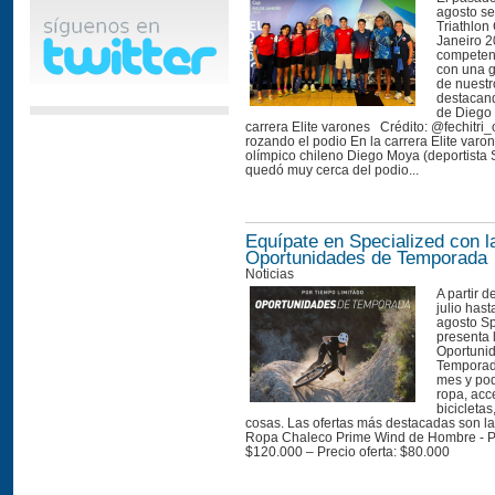
agosto se
Triathlon
Janeiro 2
competen
con una g
de nuestro
destacand
de Diego
carrera Elite varones Crédito: @fechitri_
rozando el podio En la carrera Elite varone
olímpico chileno Diego Moya (deportista 
quedó muy cerca del podio...
Equípate en Specialized con l
Oportunidades de Temporada
Noticias
A partir d
julio hast
agosto Sp
presenta 
Oportuni
Temporad
mes y pod
ropa, acc
bicicletas
cosas. Las ofertas más destacadas son la
Ropa Chaleco Prime Wind de Hombre - Pre
$120.000 – Precio oferta: $80.000 