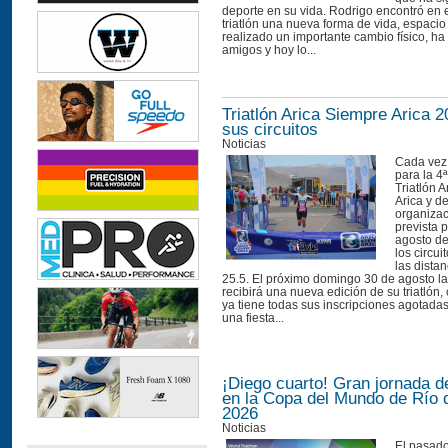
deporte en su vida. Rodrigo encontró en e
triatlón una nueva forma de vida, espaci
realizado un importante cambio físico, h
amigos y hoy lo...
Triatlón Arica Siempre Arica 2
sus circuitos
Noticias
Cada vez
para la 4ª
Triatlón 
Arica y d
organizac
prevista 
agosto de
los circui
las distan
25.5. El próximo domingo 30 de agosto la
recibirá una nueva edición de su triatlón
ya tiene todas sus inscripciones agotada
una fiesta...
¡Diego cuarto! Gran jornada d
en la Copa del Mundo de Río 
2026
Noticias
El pasad