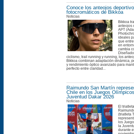
Conoce los anteojos deportiv
fotocromáticos de Bikkoa
Noticias
Bikkoa tr
anteojos 
APT (Ada
Photochr
ideales p
que entre
en entorn
cambia c
Diseñados
ciclismo, trail running y running, los ante
Bikkoa combinan adaptación dinámica, 
y rendimiento óptico avanzado para mante
perfecto entre claridad...
Raimundo San Martín represe
Chile en los Juegos Olímpicos
Juventud Dakar 2026
Noticias
El triatle
Raimundo
(triatleta 
represent
los Juego
la Juven
durante e
noviembre