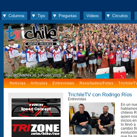
Columna
Tips
Preguntas
Videos
Circuitos
Noticias
Artículos
Entrevistas
Resultados/Fotos
TrichileT
TrichileTV con Rodrigo Ríos
Entrevistas
En un nue
hablamos 
chileno R
quien nos
inicios en
lo llevó a
cambio fís
evolución 
que ha si