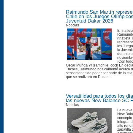
Raimundo San Martín represe
Chile en los Juegos Olímpicos
Juventud Dakar 2026
Noticias
El triatle
Raimundo
(triatleta 
represent
los Juego
la Juven
durante e
noviembre
¡Con todo
Oscar Muñoz/ @teamchile_coch En decla
Trichile, Raimundo nos comentó acerca 
sensaciones de poder ser parte de la cita
que se realizará en Dakar....
Versatilidad para todos los d
las nuevas New Balance SC 
Noticias
La nueva
New Balan
concepto 
integrand
alto rend
zapatilla