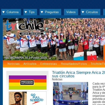
Columna
Tips
Preguntas
Videos
Circuitos
Noticias
Artículos
Entrevistas
Resultados/Fotos
TrichileT
Triatlón Arica Siempre Arica 2
sus circuitos
Noticias
Cada vez
para la 4ª
Triatlón 
Arica y d
organizac
prevista 
agosto de