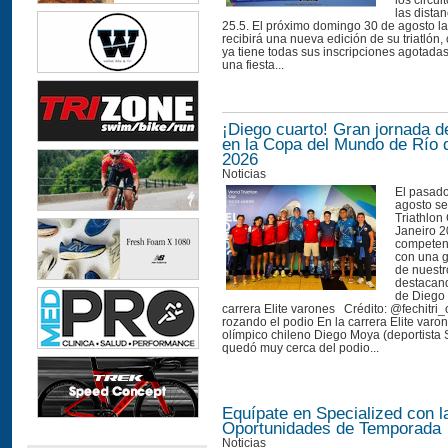
los circui
las distan
25.5. El próximo domingo 30 de agosto la
recibirá una nueva edición de su triatlón
ya tiene todas sus inscripciones agotada
una fiesta...
¡Diego cuarto! Gran jornada d
en la Copa del Mundo de Río 
2026
Noticias
El pasad
agosto se
Triathlon
Janeiro 2
competen
con una g
de nuestro
destacand
de Diego
carrera Elite varones Crédito: @fechitri_
rozando el podio En la carrera Elite varone
olímpico chileno Diego Moya (deportista 
quedó muy cerca del podio...
Equípate en Specialized con l
Oportunidades de Temporada
Noticias