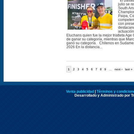
El pasad
julio se r
South Am
Champion
Paipa, Co
competen
con prese
destacand
actuació
Eluchans quien fue la mejor triatleta Ag
de ganar su categoría, mientras que Mar
ganó su categoría. Chilenos en Sudamer
2026 En la distancia...
1
2
3
4
5
6
7
8
9
…
next ›
last »
Venta publicidad
|
Términos y condicione
Desarrollado y Administrado por Tr