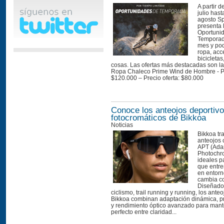
A partir d
julio hast
agosto Sp
presenta 
Oportuni
Temporad
mes y pod
ropa, acc
bicicletas
cosas. Las ofertas más destacadas son la
Ropa Chaleco Prime Wind de Hombre - Pre
$120.000 – Precio oferta: $80.000 
Conoce los anteojos deportiv
fotocromáticos de Bikkoa
Noticias
Bikkoa tr
anteojos 
APT (Ada
Photochr
ideales p
que entre
en entorn
cambia c
Diseñados
ciclismo, trail running y running, los ante
Bikkoa combinan adaptación dinámica, 
y rendimiento óptico avanzado para mante
perfecto entre claridad...