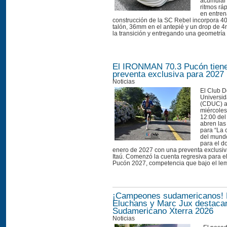
acumular 
ritmos ráp
en entre
construcción de la SC Rebel incorpora 4
talón, 36mm en el antepié y un drop de 
la transición y entregando una geometría e
El IRONMAN 70.3 Pucón tiene
preventa exclusiva para 2027
Noticias
El Club D
Universid
(CDUC) a
miércoles 
12:00 del
abren las
para “La 
del mund
para el d
enero de 2027 con una preventa exclusiva
Itaú. Comenzó la cuenta regresiva para
Pucón 2027, competencia que bajo el lema
¡Campeones sudamericanos!
Eluchans y Marc Jux destacan
Sudamericano Xterra 2026
Noticias