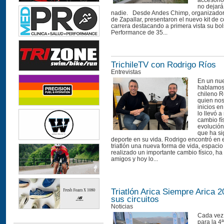
accesorio
no dejará
nadie. Desde Andes Chimp, organizadore
de Zapallar, presentaron el nuevo kit de 
carrera destacando a primera vista su bo
Performance de 35...
TrichileTV con Rodrigo Ríos
Entrevistas
En un nue
hablamos 
chileno R
quien nos
inicios en
lo llevó a
cambio fís
evolución 
que ha si
deporte en su vida. Rodrigo encontró en e
triatlón una nueva forma de vida, espaci
realizado un importante cambio físico, h
amigos y hoy lo...
Triatlón Arica Siempre Arica 2
sus circuitos
Noticias
Cada vez
para la 4ª