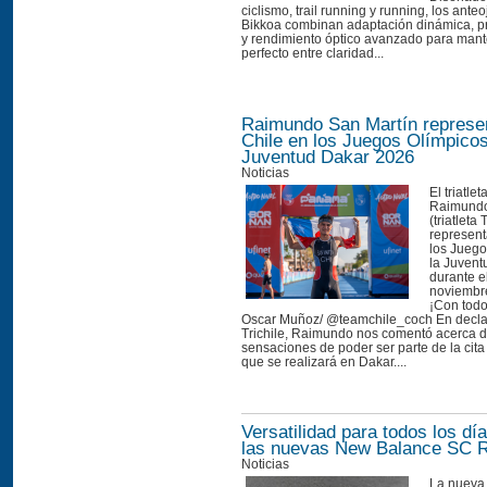
ciclismo, trail running y running, los ante
Bikkoa combinan adaptación dinámica, 
y rendimiento óptico avanzado para mante
perfecto entre claridad...
Raimundo San Martín represe
Chile en los Juegos Olímpicos
Juventud Dakar 2026
Noticias
El triatle
Raimundo
(triatleta 
represent
los Juego
la Juven
durante e
noviembre
¡Con todo
Oscar Muñoz/ @teamchile_coch En decla
Trichile, Raimundo nos comentó acerca 
sensaciones de poder ser parte de la cita
que se realizará en Dakar....
Versatilidad para todos los d
las nuevas New Balance SC 
Noticias
La nueva