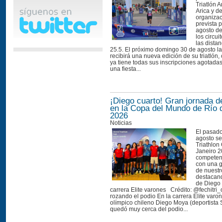
Triatlón 
Arica y d
organizac
prevista 
agosto de
los circui
las distan
25.5. El próximo domingo 30 de agosto la
recibirá una nueva edición de su triatlón
ya tiene todas sus inscripciones agotada
una fiesta...
¡Diego cuarto! Gran jornada d
en la Copa del Mundo de Río 
2026
Noticias
El pasad
agosto se
Triathlon
Janeiro 2
competen
con una g
de nuestro
destacand
de Diego
carrera Elite varones Crédito: @fechitri_
rozando el podio En la carrera Elite varone
olímpico chileno Diego Moya (deportista 
quedó muy cerca del podio...