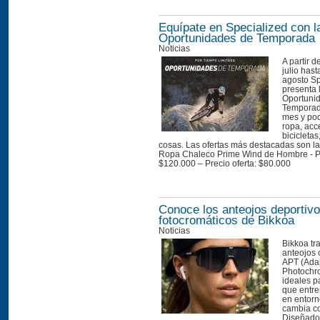
Equípate en Specialized con l
Oportunidades de Temporada
Noticias
A partir d
julio hast
agosto Sp
presenta 
Oportuni
Temporad
mes y pod
ropa, acc
bicicletas
cosas. Las ofertas más destacadas son la
Ropa Chaleco Prime Wind de Hombre - Pre
$120.000 – Precio oferta: $80.000 
Conoce los anteojos deportiv
fotocromáticos de Bikkoa
Noticias
Bikkoa tr
anteojos 
APT (Ada
Photochr
ideales p
que entre
en entorn
cambia c
Diseñados