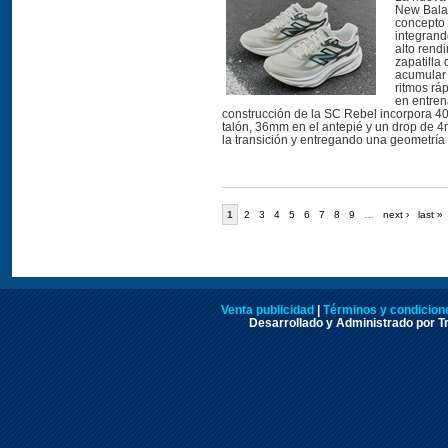
New Balan
concepto 
integrand
alto rend
zapatilla
acumular 
ritmos ráp
en entre
construcción de la SC Rebel incorpora 4
talón, 36mm en el antepié y un drop de 
la transición y entregando una geometría e
1
2
3
4
5
6
7
8
9
…
next ›
last »
Venta publicidad
|
Términos y condicione
Desarrollado y Administrado por Tr