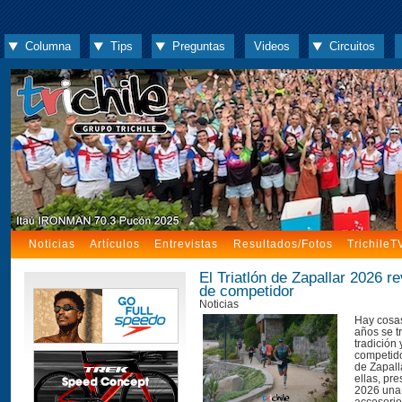
Columna
Tips
Preguntas
Videos
Circuitos
Noticias
Artículos
Entrevistas
Resultados/Fotos
TrichileT
El Triatlón de Zapallar 2026 re
de competidor
Noticias
Hay cosas
años se t
tradición y
competido
de Zapall
ellas, pr
2026 una 