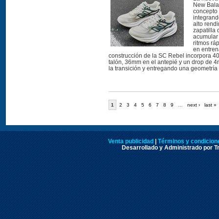
New Balan
concepto 
integrand
alto rend
zapatilla
acumular 
ritmos ráp
en entre
construcción de la SC Rebel incorpora 4
talón, 36mm en el antepié y un drop de 
la transición y entregando una geometría e
1
2
3
4
5
6
7
8
9
…
next ›
last »
Venta publicidad
|
Términos y condicione
Desarrollado y Administrado por Tr