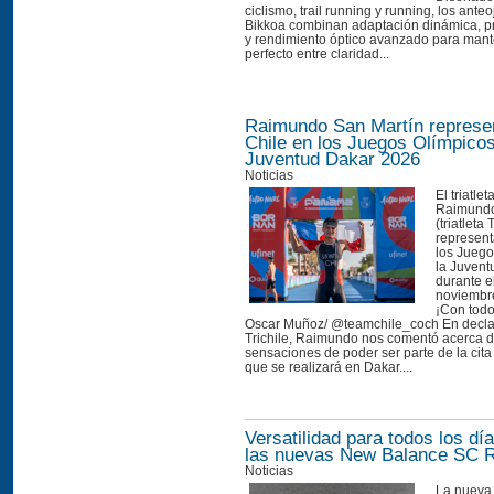
ciclismo, trail running y running, los ante
Bikkoa combinan adaptación dinámica, 
y rendimiento óptico avanzado para mante
perfecto entre claridad...
Raimundo San Martín represe
Chile en los Juegos Olímpicos
Juventud Dakar 2026
Noticias
El triatle
Raimundo
(triatleta 
represent
los Juego
la Juven
durante e
noviembre
¡Con todo
Oscar Muñoz/ @teamchile_coch En decla
Trichile, Raimundo nos comentó acerca 
sensaciones de poder ser parte de la cita
que se realizará en Dakar....
Versatilidad para todos los d
las nuevas New Balance SC 
Noticias
La nueva