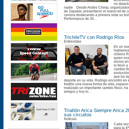
accesorio
no dejará
nadie. Desde Andes Chimp, organizadore
de Zapallar, presentaron el nuevo kit de 
carrera destacando a primera vista su bo
Performance de 35...
TrichileTV con Rodrigo Ríos
Entrevistas
En un nue
hablamos 
chileno R
quien nos
inicios en
lo llevó a
cambio fís
evolución 
que ha si
deporte en su vida. Rodrigo encontró en e
triatlón una nueva forma de vida, espaci
realizado un importante cambio físico, h
amigos y hoy lo...
Triatlón Arica Siempre Arica 2
sus circuitos
Noticias
Cada vez
para la 4ª