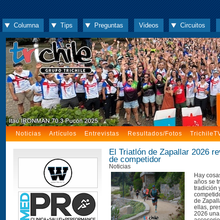
Columna
Tips
Preguntas
Videos
Circuitos
Noticias
Artículos
Entrevistas
Resultados/Fotos
TrichileT
El Triatlón de Zapallar 2026 re
de competidor
Noticias
Hay cosas
años se t
tradición y
competido
de Zapall
ellas, pr
2026 una 