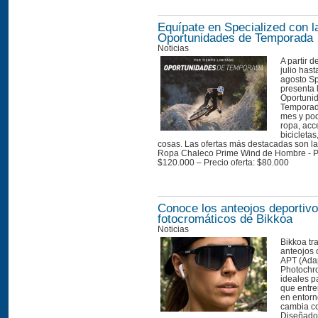
Equípate en Specialized con l
Oportunidades de Temporada
Noticias
A partir d
julio hast
agosto Sp
presenta 
Oportuni
Temporad
mes y pod
ropa, acc
bicicletas
cosas. Las ofertas más destacadas son la
Ropa Chaleco Prime Wind de Hombre - Pre
$120.000 – Precio oferta: $80.000 
Conoce los anteojos deportiv
fotocromáticos de Bikkoa
Noticias
Bikkoa tr
anteojos 
APT (Ada
Photochr
ideales p
que entre
en entorn
cambia c
Diseñados