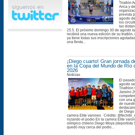
Triatlón 
Arica y d
organizac
prevista 
agosto de
los circui
las distan
25.5. El próximo domingo 30 de agosto la
recibirá una nueva edición de su triatlón
ya tiene todas sus inscripciones agotada
una fiesta...
¡Diego cuarto! Gran jornada d
en la Copa del Mundo de Río 
2026
Noticias
El pasad
agosto se
Triathlon
Janeiro 2
competen
con una g
de nuestro
destacand
de Diego
carrera Elite varones Crédito: @fechitri_
rozando el podio En la carrera Elite varone
olímpico chileno Diego Moya (deportista 
quedó muy cerca del podio...