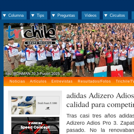
Columna
Tips
Preguntas
Videos
Circuitos
Noticias
Artículos
Entrevistas
Resultados/Fotos
TrichileT
adidas Adizero Adios
calidad para competir
Tras casi tres años adid
Adizero Adios Pro 3. Zapa
pasado. No la renovaban