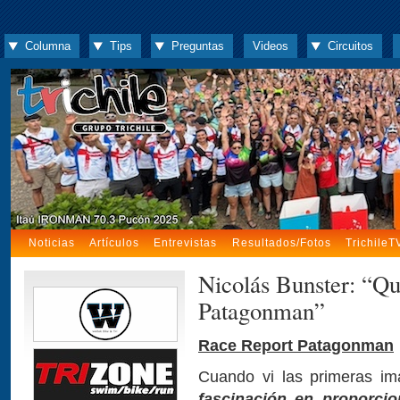
Columna
Tips
Preguntas
Videos
Circuitos
Noticias
Artículos
Entrevistas
Resultados/Fotos
TrichileT
Nicolás Bunster: “Qu
Patagonman”
Race Report Patagonman
Cuando vi las primeras i
fascinación en proporci