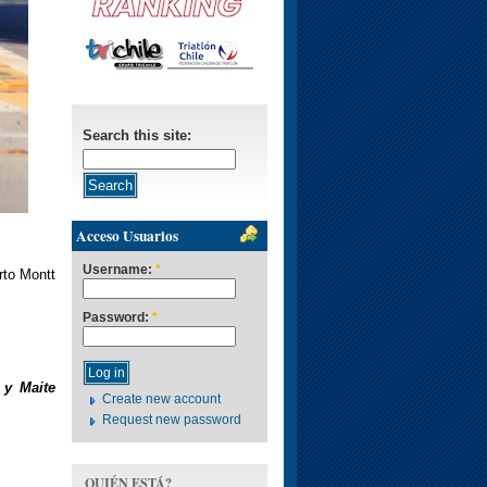
Search this site:
Acceso Usuarios
Username:
*
rto Montt
Password:
*
 y Maite
Create new account
Request new password
QUIÉN ESTÁ?