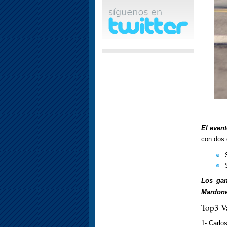
El even
con dos 
Los gan
Mardones
Top3 V
1- Carlo