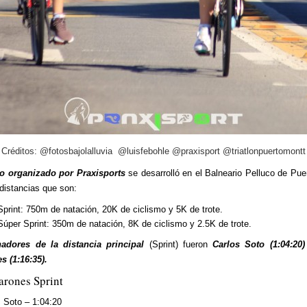
Créditos: @fotosbajolalluvia @luisfebohle @praxisport @triatlonpuertomontt
to organizado por Praxisports
se desarrolló en el Balneario Pelluco de Pue
distancias que son:
Sprint: 750m de natación, 20K de ciclismo y 5K de trote.
Súper Sprint: 350m de natación, 8K de ciclismo y 2.5K de trote.
adores de la distancia principal
(Sprint) fueron
Carlos Soto (1:04:20)
 (1:16:35).
arones Sprint
s Soto – 1:04:20