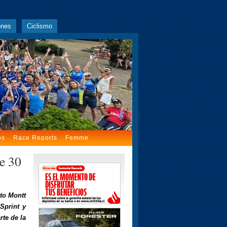
ones
Ciclismo
os
Race Reports
Femme
e 30
rto Montt
 Sprint y
rte de la