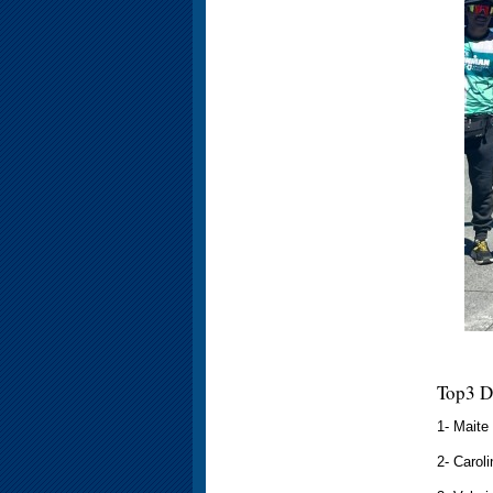
Top3 D
1- Maite
2- Carol