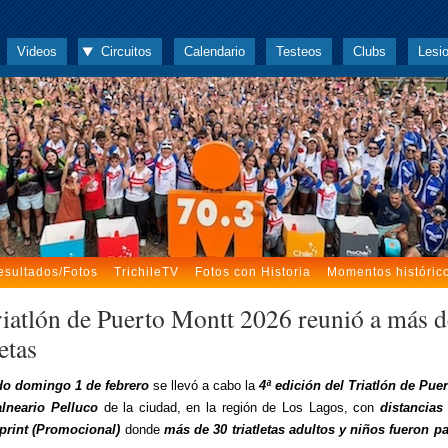
Videos
Circuitos
Calendario
Testeos
Clubs
Lesi
esultados/Fotos
TrichileTV
Fotos con Historia
Momentos históric
riatlón de Puerto Montt 2026 reunió a más d
letas
do domingo 1 de febrero
se llevó a cabo la
4ª edición del Triatlón de Pue
alneario Pelluco
de la ciudad, en la región de Los Lagos, con
distancias
print (Promocional)
donde
más de 30 triatletas adultos y niños fueron pa