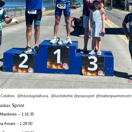
Créditos: @fotosbajolalluvia @luisfebohle @praxisport @triatlonpuertomontt
amas Sprint
 Mardones – 1:16:35
ina Amaro – 1:28:50