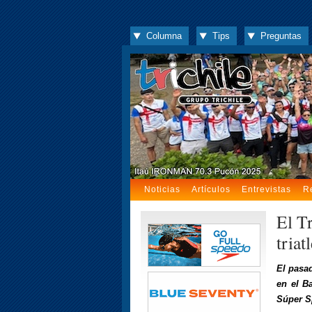
Columna
Tips
Preguntas
Noticias
Artículos
Entrevistas
R
El T
triat
El pasa
en el B
Súper S