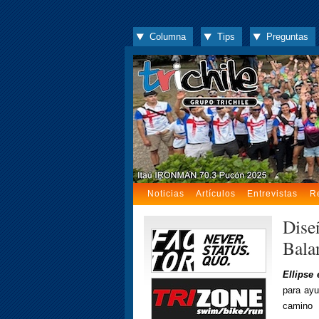
Columna
Tips
Preguntas
Noticias
Artículos
Entrevistas
R
Dise
Balan
Ellipse
para ayu
camino 