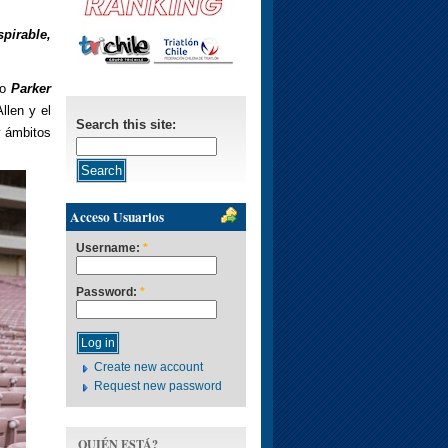
spirable,
do
Parker
llen y el
Search this site:
y ámbitos
Acceso Usuarios
Username:
*
Password:
*
Create new account
Request new password
QUIÉN ESTÁ?