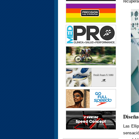
recupera
Diseña
Las Elli
sensaci