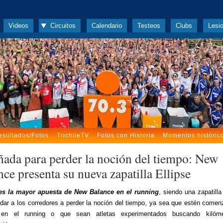
Videos
Circuitos
Calendario
Testeos
Clubs
Lesi
esultados/Fotos
TrichileTV
Fotos con Historia
Momentos históric
ñada para perder la noción del tiempo: New
ce presenta su nueva zapatilla Ellipse
 es la mayor apuesta de New Balance en el running
, siendo una zapatill
dar a los corredores a perder la noción del tiempo, ya sea que estén come
en el running o que sean atletas experimentados buscando kilóm