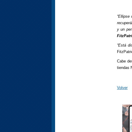
“Ellipse
recuperá
y un per
FitzPatr
“Está di
FitzPatr
Cabe des
tiendas 
Volver