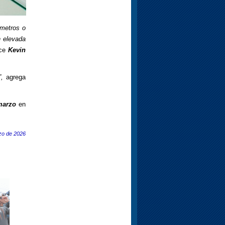
ómetros o
n elevada
ice
Kevin
”,
agrega
 marzo
en
zo de 2026