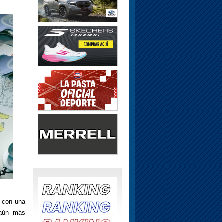
a con una
 aún más