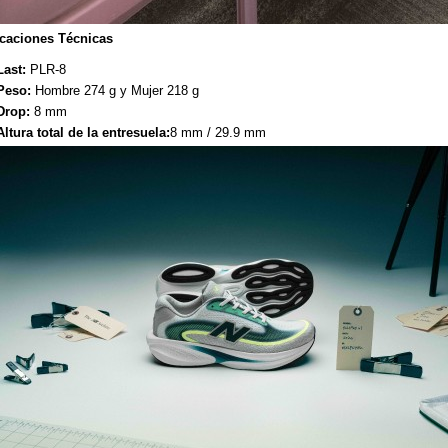
icaciones Técnicas
Last:
PLR-8
Peso:
Hombre 274 g y Mujer 218 g
Drop:
8 mm
Altura total de la entresuela:
8 mm / 29.9 mm