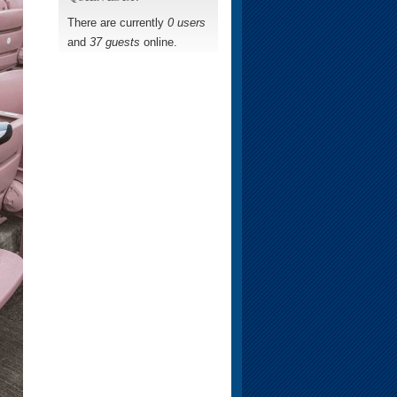
There are currently
0 users
and
37 guests
online.