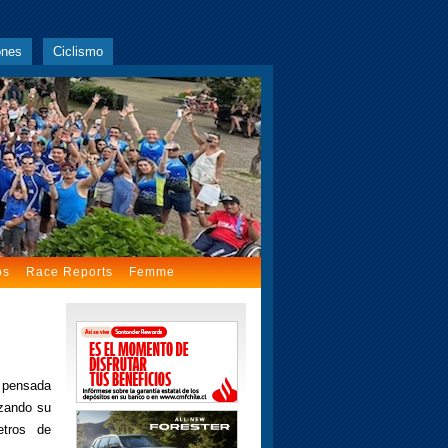
ones
Ciclismo
os
Race Reports
Femme
a pensada
nzando su
etros de